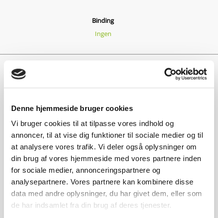
Binding
Ingen
Bestil elaftale
badge
Denne hjemmeside bruger cookies
CPR-nummer
Vi bruger cookies til at tilpasse vores indhold og
annoncer, til at vise dig funktioner til sociale medier og til
Fornavn
at analysere vores trafik. Vi deler også oplysninger om
person
din brug af vores hjemmeside med vores partnere inden
Efternavn
for sociale medier, annonceringspartnere og
analysepartnere. Vores partnere kan kombinere disse
data med andre oplysninger, du har givet dem, eller som
de har indsamlet fra din brug af deres tjenester.
home
Adresse