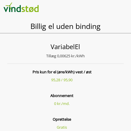
Billig el uden binding
Variabel
El
Tillæg 0,00625 kr./kWh
Pris kun for el (øre/kWh) vest / øst
95,28 / 95,90
Abonnement
0 kr./md.
Oprettelse
Gratis