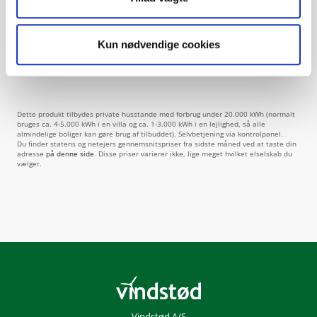
Kun nødvendige cookies
Indsend
Dette produkt tilbydes private husstande med forbrug under 20.000 kWh (normalt
bruges ca. 4-5.000 kWh i en villa og ca. 1-3.000 kWh i en lejlighed, så alle
almindelige boliger kan gøre brug af tilbuddet). Selvbetjening via kontrolpanel.
Du finder statens og netejers gennemsnitspriser fra sidste måned ved at taste din
adresse
på denne side
. Disse priser varierer ikke, lige meget hvilket elselskab du
vælger.
Vindstød A/S