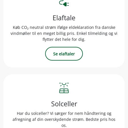
electrical_services
Elaftale
Køb CO₂ neutral strøm ifølge eldeklaration fra danske
vindmøller til en meget billig pris. Enkel tilmelding og vi
flytter det hele for dig.
Se elaftaler
solar_power
Solceller
Har du solceller? Vi sørger for nem håndtering og
afregning af din overskydende strøm. Bedste pris hos
os.