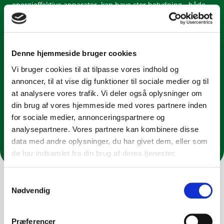
energieffektive apparater, kan have stor betydning - både
økonomisk og for miljøet.
Når du vælger elaftale fra Vindstød, får du billig el
produceret af danske vindmøller. Du er via eldeklaration
Denne hjemmeside bruger cookies
sikret, at dit elforbrug er CO₂ neutralt. Sammen støtter vi
den lokale produktion af vedvarende energi fra vindmøller,
Vi bruger cookies til at tilpasse vores indhold og
som bidrager til Danmarks grønne omstilling. El fra
annoncer, til at vise dig funktioner til sociale medier og til
vindmøller er en bæredygtig energikilde, og når du vælger
at analysere vores trafik. Vi deler også oplysninger om
billig el fra Vindstød, er du med til at fremme et mere
din brug af vores hjemmeside med vores partnere inden
klimavenligt energisystem, som vi i fællesskab påvirker i en
for sociale medier, annonceringspartnere og
fortsat mere bæredygtig retning.
analysepartnere. Vores partnere kan kombinere disse
data med andre oplysninger, du har givet dem, eller som
Derfor vind
de har indsamlet fra din brug af deres tjenester.
Samtykkevalg
Nødvendig
Præferencer