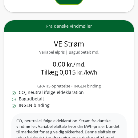
Fra danske vindmøller
VE Strøm
Variabel elpris | Bagudbetalt md.
0,00
kr./md.
Tillæg 0,015
kr./kWh
GRATIS oprettelse • INGEN binding
CO₂ neutral ifølge eldeklaration
check_circle
Bagudbetalt
check_circle
INGEN binding
check_circle
CO₂ neutral el ifølge eldeklaration. Strøm fra danske
vindmøller. Variabel elaftale hvor din kWh-pris er bundet
til markedet for at give dig sikkerhed. Denne elaftale er
uden telefonisk kundeservice, og er derfor rettet mod