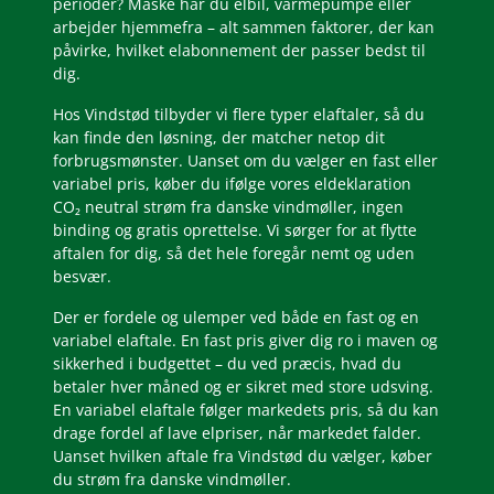
perioder? Måske har du elbil, varmepumpe eller
arbejder hjemmefra – alt sammen faktorer, der kan
påvirke, hvilket elabonnement der passer bedst til
dig.
Hos Vindstød tilbyder vi flere typer elaftaler, så du
kan finde den løsning, der matcher netop dit
forbrugsmønster. Uanset om du vælger en fast eller
variabel pris, køber du ifølge vores eldeklaration
CO₂ neutral strøm fra danske vindmøller, ingen
binding og gratis oprettelse. Vi sørger for at flytte
aftalen for dig, så det hele foregår nemt og uden
besvær.
Der er fordele og ulemper ved både en fast og en
variabel elaftale. En fast pris giver dig ro i maven og
sikkerhed i budgettet – du ved præcis, hvad du
betaler hver måned og er sikret med store udsving.
En variabel elaftale følger markedets pris, så du kan
drage fordel af lave elpriser, når markedet falder.
Uanset hvilken aftale fra Vindstød du vælger, køber
du strøm fra danske vindmøller.