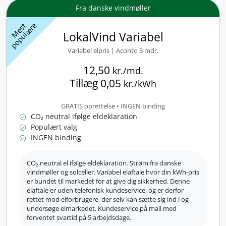
Fra danske vindmøller
populære
Mest
LokalVind Variabel
Variabel elpris | Aconto 3 mdr.
12,50
kr./md.
Tillæg 0,05
kr./kWh
GRATIS oprettelse • INGEN binding
CO₂ neutral ifølge eldeklaration
check_circle
Populært valg
check_circle
INGEN binding
check_circle
CO₂ neutral el ifølge eldeklaration. Strøm fra danske
vindmøller og solceller. Variabel elaftale hvor din kWh-pris
er bundet til markedet for at give dig sikkerhed. Denne
elaftale er uden telefonisk kundeservice, og er derfor
rettet mod elforbrugere, der selv kan sætte sig ind i og
undersøge elmarkedet. Kundeservice på mail med
forventet svartid på 5 arbejdsdage.