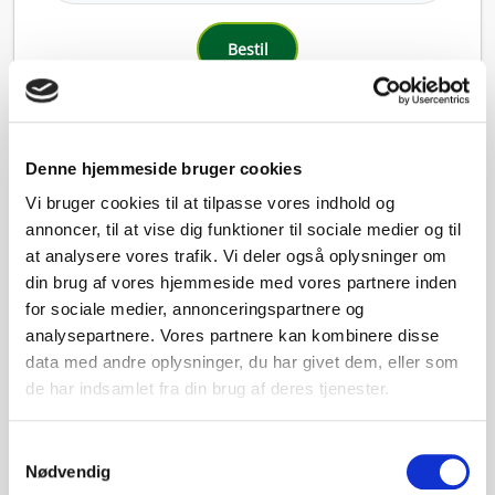
Bestil
Fra danske vindmøller
Denne hjemmeside bruger cookies
Premium
Vi bruger cookies til at tilpasse vores indhold og
TimeEl
annoncer, til at vise dig funktioner til sociale medier og til
Variabel elpris | Aconto 3 mdr.
at analysere vores trafik. Vi deler også oplysninger om
39,00
din brug af vores hjemmeside med vores partnere inden
kr./md.
for sociale medier, annonceringspartnere og
Tillæg 0,49
kr./kWh
analysepartnere. Vores partnere kan kombinere disse
data med andre oplysninger, du har givet dem, eller som
GRATIS oprettelse • INGEN binding
CO₂ neutral ifølge eldeklaration
check_circle
de har indsamlet fra din brug af deres tjenester.
Premium produkt
check_circle
INGEN binding
check_circle
Samtykkevalg
Nødvendig
CO₂ neutral el ifølge eldeklaration. Strøm fra danske