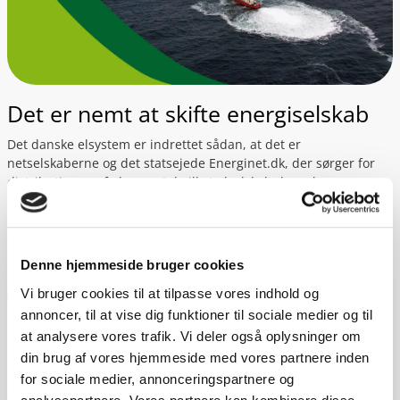
Det er nemt at skifte energiselskab
Det danske elsystem er indrettet sådan, at det er
netselskaberne og det statsejede Energinet.dk, der sørger for
distributionen af el uanset, hvilket elselskab du vælger.
Derfor er der ligeså stor sikkerhed for levering af el hos os, som
hos alle andre energiselskaber.
Denne hjemmeside bruger cookies
Vi bruger cookies til at tilpasse vores indhold og
Skift til el fra danske vindmøller
annoncer, til at vise dig funktioner til sociale medier og til
at analysere vores trafik. Vi deler også oplysninger om
din brug af vores hjemmeside med vores partnere inden
for sociale medier, annonceringspartnere og