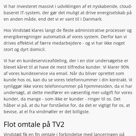
Vi har investeret massivt i udviklingen af et nyskabende, cloud-
baseret IT-system, der gør det muligt at drive energiselskab på
en anden måde, end det vi er vant til i Danmark.
Hos Vindstød klares langt de fleste administrative processer og
energiberegninger automatisk af vores system. Derfor kan vi
drives effektivt af færre medarbejdere - og vi har ikke noget
stort og dyrt domicil.
Vi har en kundeserviceafdeling, der i en stor undersøgelse er
blevet kåret til at have de mest tilfredse kunder. Vi klarer 90%
af vores kundeservice via email. Når du bliver oprettet som
kunde hos os, kan du se vores telefonnummer i din kontrakt. Vi
synliggør ikke vores telefonnummer på hjemmesiden, da vi har
undersøgt, at dette medfører en væsentlig mer-udgift for vores
kunder, da mange - som ikke er kunder - ringer til os. Det
håber vi på, at du har forståelse for, da det er vigtigt for os, at
bevise, at el fra vindmøller er det billigste.
Flot omtale på TV2
Vindstød fik en fin omtale i forbindelse med lanceringen på