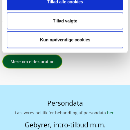
Tillad alle cookies
Danmark. Det er dem, du formentligt får el fra i dag, med
mindre du aktivt har valgt anden energikilde.
Tillad valgte
Vores leverance af vindkraft dokumenteres løbende ved
oprindelsesgarantier fra danske vindmøller og med den
lovpligtige deklaration der udarbejdes med revisorerklæring og
Kun nødvendige cookies
med input fra statens Energinet.
Mere om eldeklaration
Persondata
Læs vores politik for behandling af persondata
her
.
Gebyrer, intro-tilbud m.m.