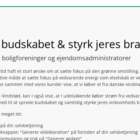
 budskabet & styrk jeres br
v, boligforeninger og ejendomsadministratorer
tid haft et stort ønske om at sætte fokus på den grønne omstilling.
tive måde at sætte fokus på vedvarende energi som elselskab er ved 
i sammen med vores kunder vise, at vi køber el fra danske vindmø
s Vindstød, kan I også vise, at I udelukkende køber strøm fra vedva
ed til at sprede budskabet og samtidig styrke jeres virksomheds 
t meget let:
 på din selvbetjening
 knappen "Generer eldeklaration" på forsiden af din selvbetjening
formularen og tryk på "Generer widget"