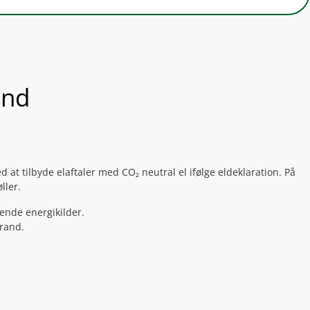
and
at tilbyde elaftaler med CO₂ neutral el ifølge eldeklaration. På
ller.
rende energikilder.
brand.