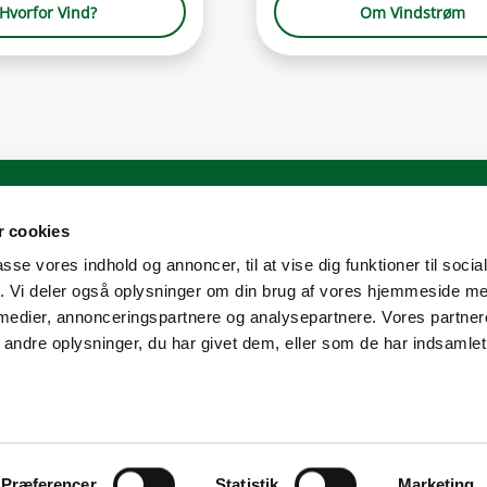
Hvorfor Vind?
Om Vindstrøm
ter
Løsninger til
 cookies
passe vores indhold og annoncer, til at vise dig funktioner til soci
Erhverv
fik. Vi deler også oplysninger om din brug af vores hjemmeside m
trøm
Boligforening
 medier, annonceringspartnere og analysepartnere. Vores partne
ndre oplysninger, du har givet dem, eller som de har indsamlet 
Ejendomsadministrator
Privat husstand
Privatlivspolitik
|
Cookies
|
Kunderettigheder
Præferencer
Statistik
Marketing