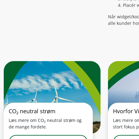
Placér 
Når widget/kod
alle kunder ho
CO₂ neutral strøm
Hvorfor V
Læs mere om CO₂ neutral strøm og
Læs mere om
de mange fordele.
stort fokus 