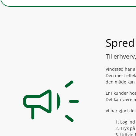
Spred
Til erhver
campaign
Vindstød har al
Den mest effek
den måde kan v
Er I kunder ho
Det kan være m
Vi har gjort de
Log ind
Tryk på
Udfyld 