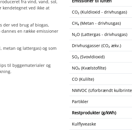
Emissioner til luften
roduceret fra vind, vand, sol,
r kendetegnet ved ikke at
CO₂ (Kuldioxid - drivhusgas)
CH₄ (Metan - drivhusgas)
ns der ved brug af biogas,
as) dannes en række emissioner
N₂O (Lattergas - drivhusgas)
Drivhusgasser (CO₂ ækv.)
d, metan og lattergas) og som
SO₂ (Svovldioxid)
ips til byggematerialer og
NOₓ (Kvælstofilte)
kning.
CO (Kulilte)
NMVOC (Uforbrændt kulbrinte
Partikler
Restprodukter (g/kWh)
Kulflyveaske