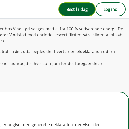
Bestil i dag
Log ind
ftaler hos Vindstød sælges med el fra 100 % vedvarende energi. De
r Vindstød med oprindelsescertifikater, så vi sikrer, at al købt
rk.
tral strøm, udarbejdes der hvert år en eldeklaration ud fra
ner udarbejdes hvert år i juni for det foregående år.
g er angivet den generelle deklaration, der viser den