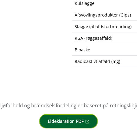
Kulslagge
Afsvovlingsprodukter (Gips)
Slagge (affaldsforbrænding)
RGA (røggasaffald)
Bioaske
Radioaktivt affald (mg)
ljøforhold og brændselsfordeling er baseret på retningslinje
Eldeklaration PDF
open_in_new