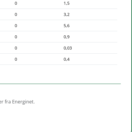
0
1,5
0
3,2
0
5,6
0
0,9
0
0,03
0
0,4
r fra Energinet.