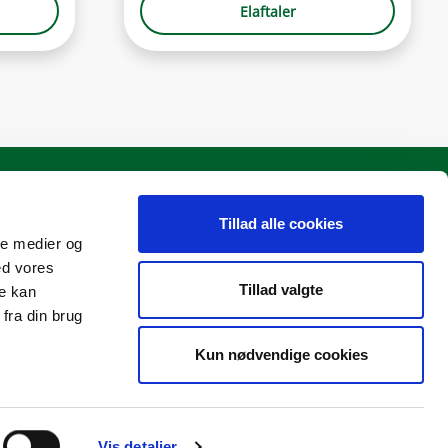
Elaftaler
Tillad alle cookies
ale medier og
Vindstød A/S
ed vores
Inge Lehmanns Gade 10, 6. sal
Tillad valgte
re kan
8000 Aarhus C
CVR: 34045143
fra din brug
Kun nødvendige cookies
Vis detaljer