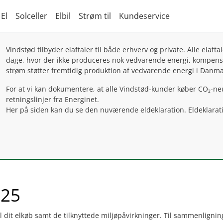
El
Solceller
Elbil
Strøm til
Kundeservice
Vindstød tilbyder elaftaler til både erhverv og private. Alle ela
dage, hvor der ikke produceres nok vedvarende energi, kompensere
strøm støtter fremtidig produktion af vedvarende energi i Danma
For at vi kan dokumentere, at alle Vindstød-kunder køber CO₂-neu
retningslinjer fra Energinet.
Her på siden kan du se den nuværende eldeklaration. Eldeklaratio
025
il dit elkøb samt de tilknyttede miljøpåvirkninger. Til sammenlignin