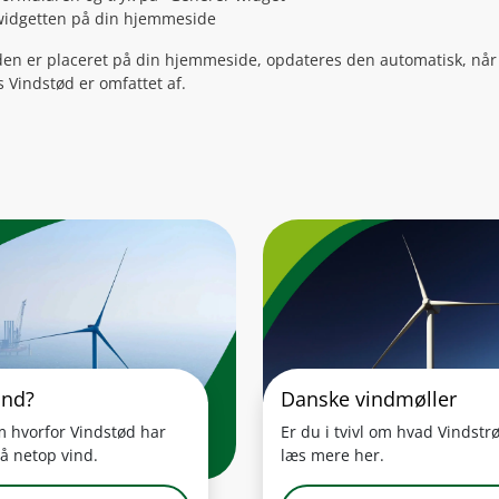
widgetten på din hjemmeside
en er placeret på din hjemmeside, opdateres den automatisk, når v
s Vindstød er omfattet af.
ind?
Danske vindmøller
 hvorfor Vindstød har
Er du i tvivl om hvad Vindstr
på netop vind.
læs mere her.