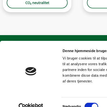
CO₂ neutralitet
Hjælp
Produk
Denne hjemmeside bruger
Vi bruger cookies til at til
Kundeservice
Skift elaftale
til at analysere vores tra
FAQ
Sælg solcelles
partnere inden for sociale
kombinere disse data med a
Forstå din elregning
Køb ladeboks
af deres tjenester.
Om Vindstød
Følg elpriser
Samtykkevalg
Nødvendig