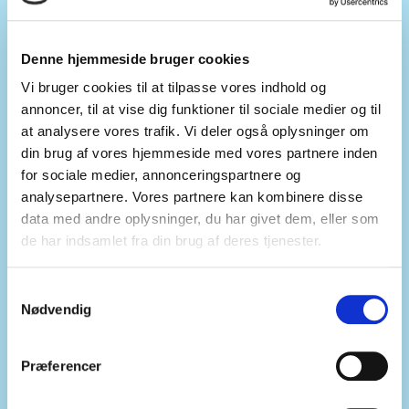
Vindstød.dk er baseret på. Der er løbende udskiftning, så der
kan være situationer, hvor kortet ikke er opdateret. Der
varierer også, hvilke vindmøller, vi aftager fra, og det er ikke
Denne hjemmeside bruger cookies
alle, der altid leverer til os. Når du har zoomet ind, kan du
Vi bruger cookies til at tilpasse vores indhold og
klikke på en af prikkerne for at se informationer om
annoncer, til at vise dig funktioner til sociale medier og til
vindmøllen.
at analysere vores trafik. Vi deler også oplysninger om
din brug af vores hjemmeside med vores partnere inden
for sociale medier, annonceringspartnere og
analysepartnere. Vores partnere kan kombinere disse
data med andre oplysninger, du har givet dem, eller som
de har indsamlet fra din brug af deres tjenester.
Samtykkevalg
Nødvendig
Præferencer