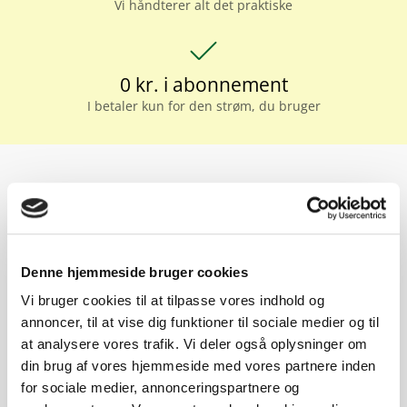
Vi håndterer alt det praktiske
check
0 kr. i abonnement
I betaler kun for den strøm, du bruger
CO₂ neutral strøm
Denne hjemmeside bruger cookies
Bedre for miljøet og godt for organisationen
Vi bruger cookies til at tilpasse vores indhold og
annoncer, til at vise dig funktioner til sociale medier og til
CO₂ neutral strøm ifølge eldeklarationen er et vigtigt skridt i
at analysere vores trafik. Vi deler også oplysninger om
den grønne omstilling i Danmark. Når I som
din brug af vores hjemmeside med vores partnere inden
boligadministration vælger vindmøllestrøm fra Vindstød, er I
for sociale medier, annonceringspartnere og
med til aktivt at reducere Danmarks samlede CO₂-udledning