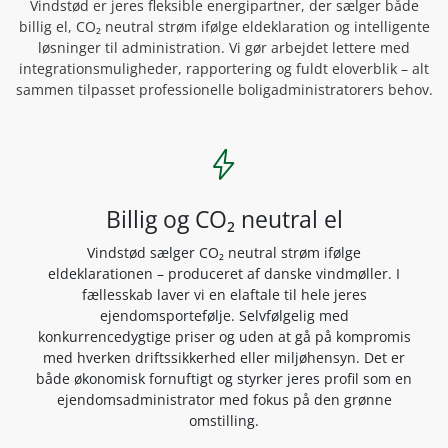
Vindstød er jeres fleksible energipartner, der sælger både
billig el, CO₂ neutral strøm ifølge eldeklaration og intelligente
løsninger til administration. Vi gør arbejdet lettere med
integrationsmuligheder, rapportering og fuldt eloverblik – alt
sammen tilpasset professionelle boligadministratorers behov.
bolt
Billig og CO₂ neutral el
Vindstød sælger CO₂ neutral strøm ifølge
eldeklarationen – produceret af danske vindmøller. I
fællesskab laver vi en elaftale til hele jeres
ejendomsportefølje. Selvfølgelig med
konkurrencedygtige priser og uden at gå på kompromis
med hverken driftssikkerhed eller miljøhensyn. Det er
både økonomisk fornuftigt og styrker jeres profil som en
ejendomsadministrator med fokus på den grønne
omstilling.