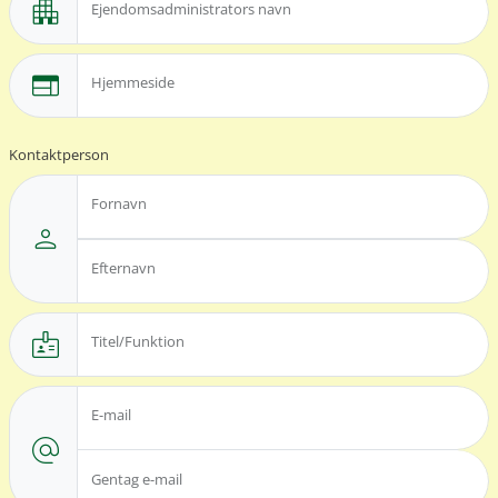
apartment
Ejendomsadministrators navn
web
Hjemmeside
Kontaktperson
Fornavn
person
Efternavn
badge
Titel/Funktion
E-mail
alternate_email
Gentag e-mail