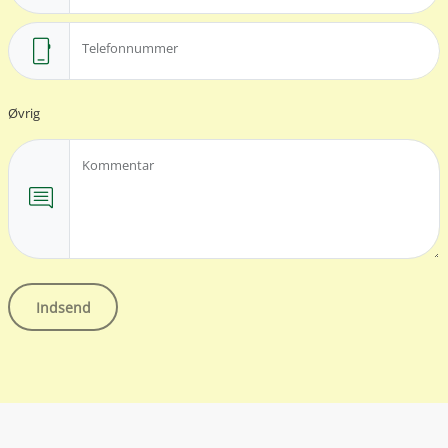
mobile_3
Telefonnummer
Øvrig
Kommentar
comment
Indsend